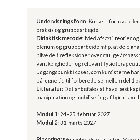
Undervisningsform
: Kursets form veksle
praksis og gruppearbejde.
Didaktisk metode
: Med afsæt i teorier og
plenum og gruppearbejde mhp. at dele ana
blive delt refleksioner over mulige årsa
vanskeligheder og relevant fysioterapeuti
udgangspunkt i cases, som kursisterne har 
påregne tid til forberedelse mellem del 1 og
Litteratur:
Det anbefales at have læst kap
manipulation og mobilisering af børn samt 
Modul 1
: 24.-25. februar 2027
Modul 2
: 31. marts 2027
Placering:
Munkebo Idrætscenter, Mosev