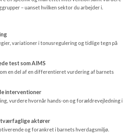
rupper – uanset hvilken sektor du arbejder i.
ing
gier, variationer i tonusregulering og tidlige tegn på
ede test som AIMS
m en del af en differentieret vurdering af barnets
de interventioner
ning, vurdere hvornår hands-on og forældrevejledning i
 tværfaglige aktører
iverende og forankret i barnets hverdagsmiljø.