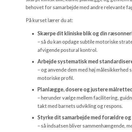
behovet for samarbejde med andre relevante fagg
På kurset lærer du at:
Skærpe dit kliniske blik og din ræsonner
– så du kan opdage subtile motoriske strate
afvigende postural kontrol.
Arbejde systematisk med standardiser
– og anvende dem med høj målesikkerhed so
motoriske profil.
Planlægge, dosere og justere målrette
– herunder vælge mellem facilitering, guid
takt med barnets udvikling og respons.
Styrke dit samarbejde med forældre og
– så indsatsen bliver sammenhængende, mot