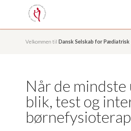
Velkommen til
Dansk Selskab for Pædiatrisk 
Når de mindste 
blik, test og int
børnefysiotera