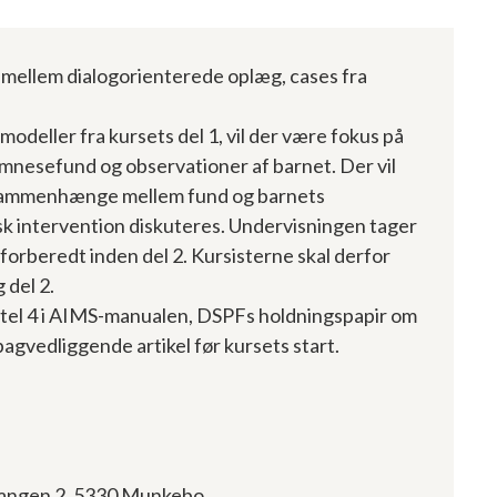
r mellem dialogorienterede oplæg, cases fra
 modeller fra kursets del 1, vil der være fokus på
mnesefund og observationer af barnet. Der vil
gssammenhænge mellem fund og barnets
sk intervention diskuteres. Undervisningen tager
forberedt inden del 2. Kursisterne skal derfor
 del 2.
itel 4 i AIMS-manualen, DSPFs holdningspapir om
bagvedliggende artikel før kursets start.
angen 2, 5330 Munkebo