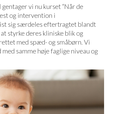
 gentager vi nu kurset “Når de
test og intervention i
ist sig særdeles eftertragtet blandt
t styrke deres kliniske blik og
rettet med spæd- og småbørn. Vi
ld med samme høje faglige niveau og