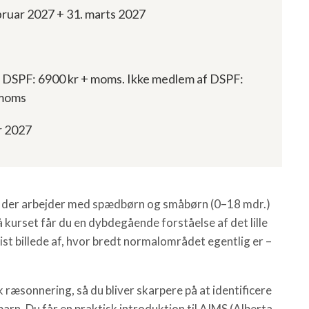
ebruar 2027 + 31. marts 2027
DSPF: 6900 kr + moms. Ikke medlem af DSPF:
 moms
r 2027
, der arbejder med spædbørn og småbørn (0–18 mdr.)
 kurset får du en dybdegående forståelse af det lille
st billede af, hvor bredt normalområdet egentlig er –
ræsonnering, så du bliver skarpere på at identificere
barn. Du får en praktisk introduktion til AIMS (Alberta