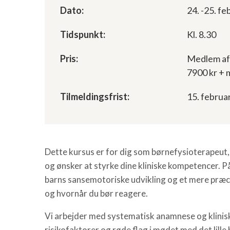
Dato:
24. -25. f
Tidspunkt:
Kl. 8.30
Pris:
Medlem af 
7900 kr +
Tilmeldingsfrist:
15. februa
Dette kursus er for dig som børnefysioterapeut
og ønsker at styrke dine kliniske kompetencer. På
barns sansemotoriske udvikling og et mere præci
og hvornår du bør reagere.
Vi arbejder med systematisk anamnese og klinisk 
risikofaktorer og røde flag i mødet med det lille 