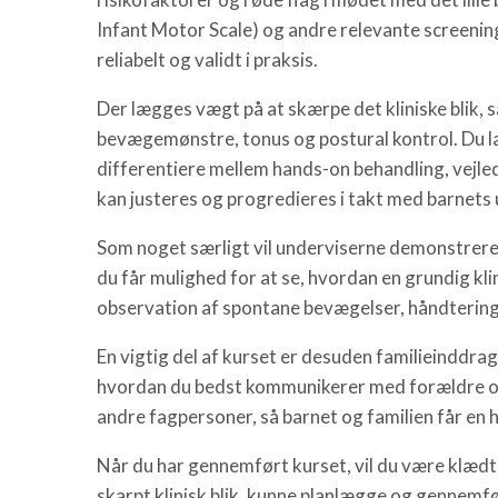
Infant Motor Scale) og andre relevante screeni
reliabelt og validt i praksis.
Der lægges vægt på at skærpe det kliniske blik, så
bevægemønstre, tonus og postural kontrol. Du l
differentiere mellem hands-on behandling, vejl
kan justeres og progredieres i takt med barnets 
Som noget særligt vil underviserne demonstrere
du får mulighed for at se, hvordan en grundig kl
observation af spontane bevægelser, håndtering 
En vigtig del af kurset er desuden familieinddra
hvordan du bedst kommunikerer med forældre o
andre fagpersoner, så barnet og familien får en 
Når du har gennemført kurset, vil du være klædt p
skarpt klinisk blik, kunne planlægge og gennemf