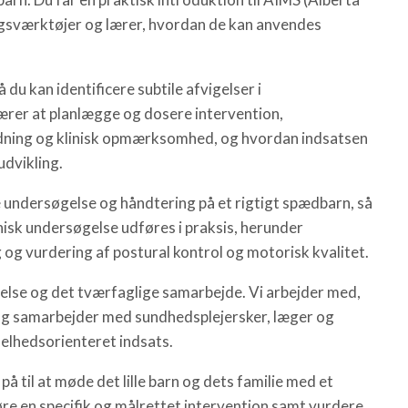
ngsværktøjer og lærer, hvordan de kan anvendes
 du kan identificere subtile afvigelser i
ærer at planlægge og dosere intervention,
edning og klinisk opmærksomhed, og hvordan indsatsen
udvikling.
 undersøgelse og håndtering på et rigtigt spædbarn, så
inisk undersøgelse udføres i praksis, herunder
og vurdering af postural kontrol og motorisk kvalitet.
gelse og det tværfaglige samarbejde. Vi arbejder med,
g samarbejder med sundhedsplejersker, læger og
helhedsorienteret indsats.
å til at møde det lille barn og dets familie med et
øre en specifik og målrettet intervention samt vurdere