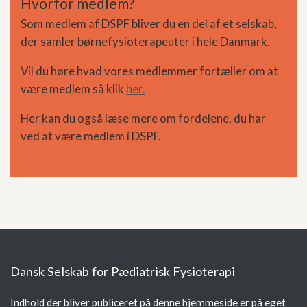
Hvorfor medlem?
Som medlem af DSPF bliver du en del af et selskab,
der samler børnefysioterapeuter i hele Danmark.
Vil du høre hvad vores medlemmer fortæller om at
være medlem så klik
her.
Her kan du også læse mere om fordelene, du har
ved at være medlem i DSPF.
Dansk Selskab for Pædiatrisk Fysioterapi
Indhold der bliver publiceret på denne hjemmeside er på eget