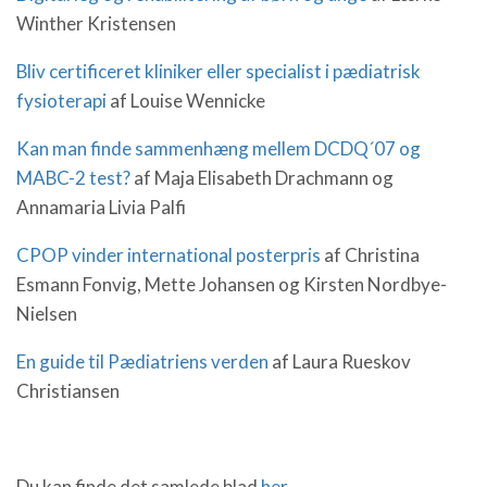
Winther Kristensen
Bliv certificeret kliniker eller specialist i pædiatrisk
fysioterapi
af Louise Wennicke
Kan man finde sammenhæng mellem DCDQ´07 og
MABC-2 test?
af Maja Elisabeth Drachmann og
Annamaria Livia Palfi
CPOP vinder international posterpris
af Christina
Esmann Fonvig, Mette Johansen og Kirsten Nordbye-
Nielsen
En guide til Pædiatriens verden
af Laura Rueskov
Christiansen
Du kan finde det samlede blad
her.