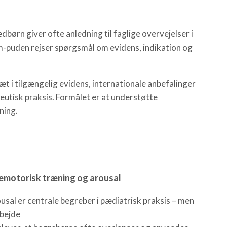
børn giver ofte anledning til faglige overvejelser i
m-puden rejser spørgsmål om evidens, indikation og
æt i tilgængelig evidens, internationale anbefalinger
eutisk praksis. Formålet er at understøtte
ning.
emotorisk træning og arousal
sal er centrale begreber i pædiatrisk praksis – men
rbejde