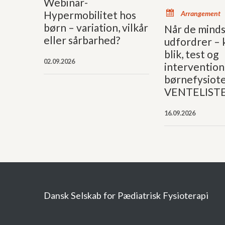
Webinar-
x
Hypermobilitet hos
Arrangement
børn – variation, vilkår
Når de mind
eller sårbarhed?
udfordrer – k
blik, test og
02.09.2026
intervention 
børnefysiote
VENTELIST
16.09.2026
Dansk Selskab for Pædiatrisk Fysioterapi