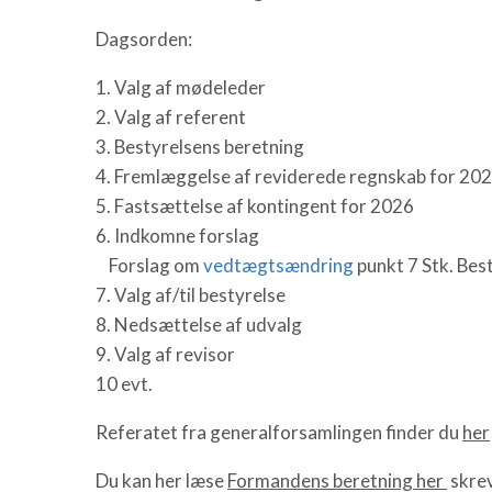
Dagsorden:
1. Valg af mødeleder
2. Valg af referent
3. Bestyrelsens beretning
4. Fremlæggelse af reviderede regnskab for 20
5. Fastsættelse af kontingent for 2026
6. Indkomne forslag
Forslag om
vedtægtsændring
punkt 7 Stk. Bes
7. Valg af/til bestyrelse
8. Nedsættelse af udvalg
9. Valg af revisor
10 evt.
Referatet fra generalforsamlingen finder du
her
Du kan her læse
Formandens beretning her
skre