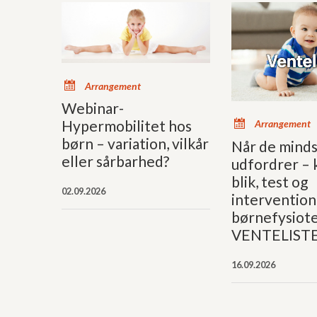
x
Arrangement
Webinar-
x
Hypermobilitet hos
Arrangement
børn – variation, vilkår
Når de mind
eller sårbarhed?
udfordrer – k
blik, test og
02.09.2026
intervention 
børnefysiote
VENTELIST
16.09.2026