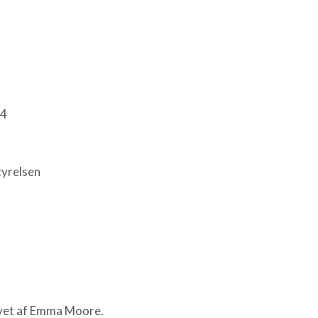
24
tyrelsen
vet af Emma Moore.