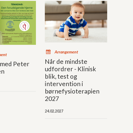
x
Arrangement
ment
Når de mindste
med Peter
udfordrer - Klinisk
en
blik, test og
intervention i
børnefysioterapien
2027
24.02.2027