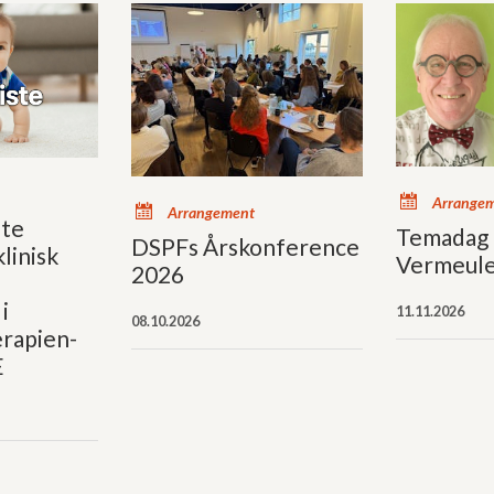
x
Arrange
x
Arrangement
ste
Temadag 
DSPFs Årskonference
linisk
Vermeul
2026
i
11.11.2026
08.10.2026
rapien-
E